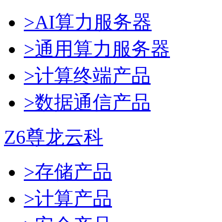
>AI算力服务器
>通用算力服务器
>计算终端产品
>数据通信产品
Z6尊龙云科
>存储产品
>计算产品