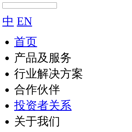
中
EN
首页
产品及服务
行业解决方案
合作伙伴
投资者关系
关于我们