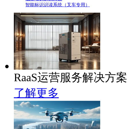
智能标识识读系统（叉车专用）
RaaS运营服务解决方案
了解更多