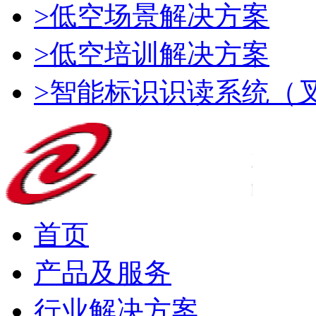
>低空场景解决方案
>低空培训解决方案
>智能标识识读系统（
首页
产品及服务
行业解决方案