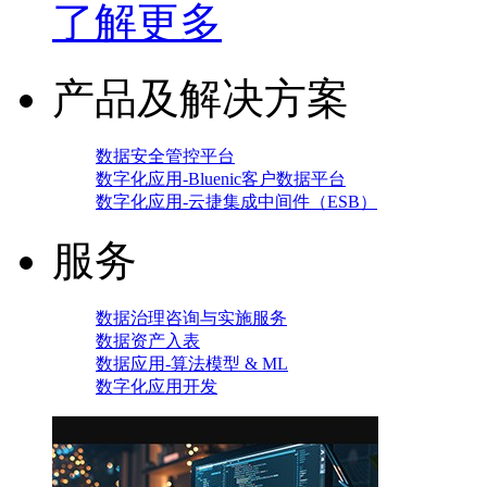
了解更多
产品及解决方案
数据安全管控平台
数字化应用-Bluenic客户数据平台
数字化应用-云捷集成中间件（ESB）
服务
数据治理咨询与实施服务
数据资产入表
数据应用-算法模型 & ML
数字化应用开发