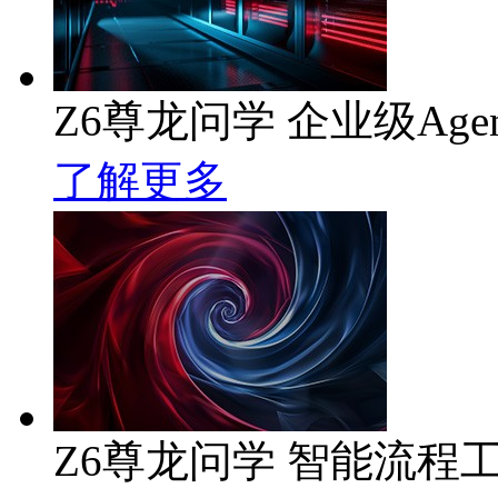
Z6尊龙问学 企业级Age
了解更多
Z6尊龙问学 智能流程