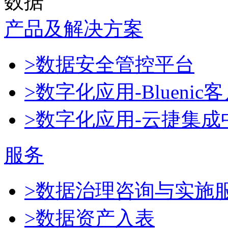
数据
产品及解决方案
>数据安全管控平台
>数字化应用-Blueni
>数字化应用-云捷集成
服务
>数据治理咨询与实施
>数据资产入表