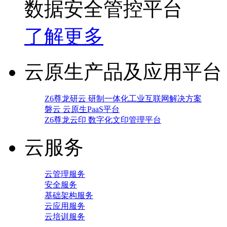
数据安全管控平台
了解更多
云原生产品及应用平台
Z6尊龙研云 研制一体化工业互联网解决方案
磐云 云原生PaaS平台
Z6尊龙云印 数字化文印管理平台
云服务
云管理服务
安全服务
基础架构服务
云应用服务
云培训服务