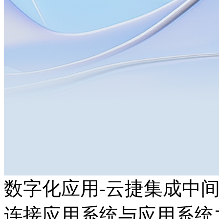
数字化应用-云捷集成中间
连接应用系统与应用系统之间的