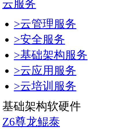
云服务
>云管理服务
>安全服务
>基础架构服务
>云应用服务
>云培训服务
基础架构软硬件
Z6尊龙鲲泰