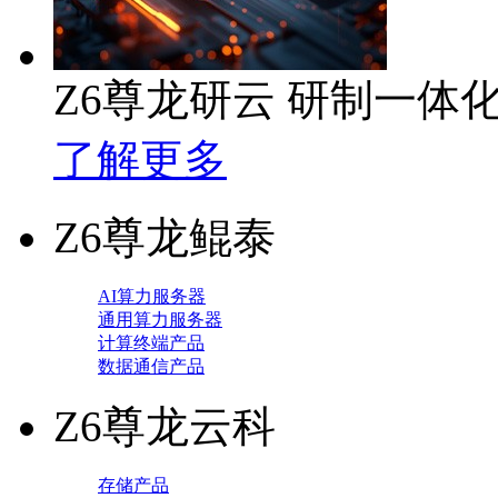
Z6尊龙研云 研制一体
了解更多
Z6尊龙鲲泰
AI算力服务器
通用算力服务器
计算终端产品
数据通信产品
Z6尊龙云科
存储产品