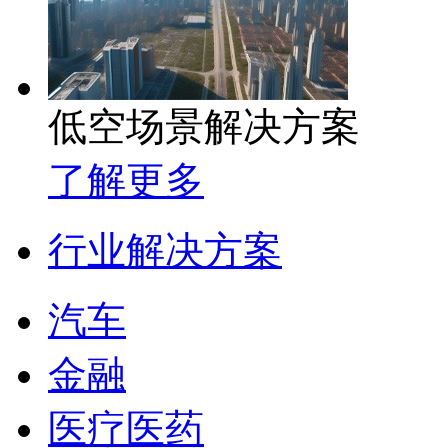
低空场景解决方案
了解更多
行业解决方案
汽车
金融
医疗医药