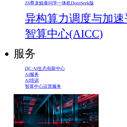
Z6尊龙鲲泰问学一体机DeepSeek版
异构算力调度与加速
智算中心(AICC)
服务
DC·AI生态创新中心
AI服务
AI培训
智算中心运营服务